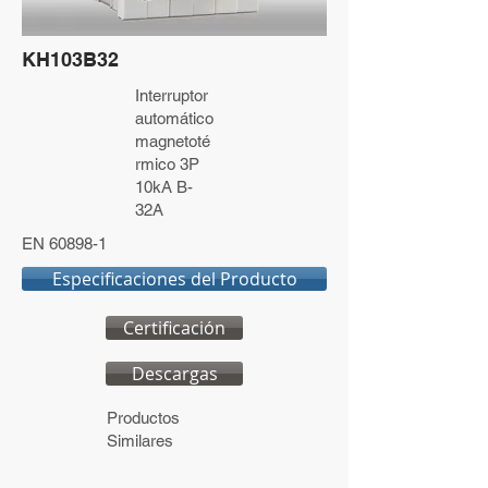
KH103B32
Interruptor
automático
magnetoté
rmico 3P
10kA B-
32A
EN 60898-1
Especificaciones del Producto
Certificación
Descargas
Productos
Similares