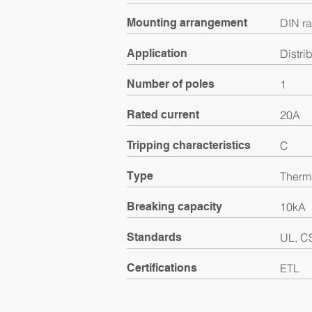
Mounting arrangement
DIN ra
Application
Distri
Number of poles
1
Rated current
20A
Tripping characteristics
C
Type
Therm
Breaking capacity
10kA
Standards
UL, C
Certifications
ETL