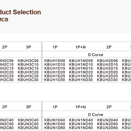
ct Selection
 MCB