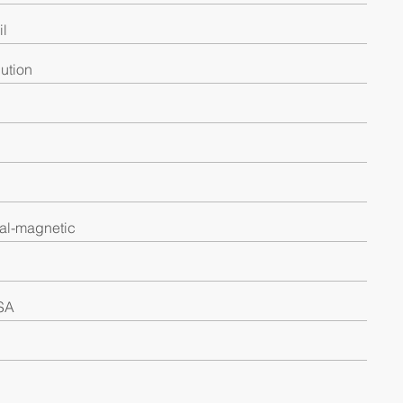
il
bution
al-magnetic
SA