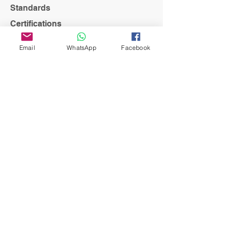
Standards
Certifications
KBUH, KBUN, KBUD
Email
WhatsApp
Facebook
Product Selection
UL 489 & CSA C22.2 No. 5 AC/DC MCB